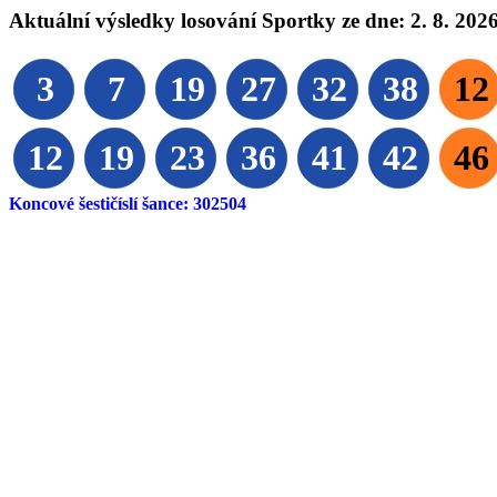
Aktuální výsledky losování Sportky ze dne: 2. 8. 2026
3
7
19
27
32
38
12
12
19
23
36
41
42
46
Koncové šestičíslí šance: 302504