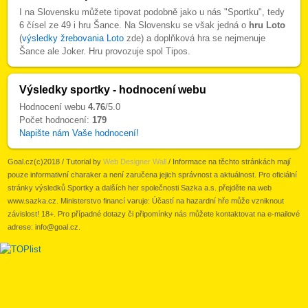
I na Slovensku můžete tipovat podobně jako u nás "Sportku", tedy
6 čísel ze 49 i hru Šance. Na Slovensku se však jedná o
hru Loto
(
výsledky žrebovania Loto
zde) a doplňková hra se nejmenuje
Šance ale Joker. Hru provozuje spol Tipos.
Výsledky sportky - hodnocení webu
Hodnocení webu
4.76
/5.0
Počet hodnocení:
179
Napište nám Vaše hodnocení!
Goal.cz(c)2018 / Tutorial by
Web Designer Wall
/ Informace na těchto stránkách mají
pouze informativní charaker a není zaručena jejich správnost a aktuálnost. Pro oficiální
stránky výsledků Sportky a dalších her společnosti Sazka a.s. přejděte na web
www.sazka.cz. Ministerstvo financí varuje: Účastí na hazardní hře může vzniknout
závislost! 18+. Pro případné dotazy či připomínky nás můžete kontaktovat na e-mailové
adrese:
info@goal.cz
.