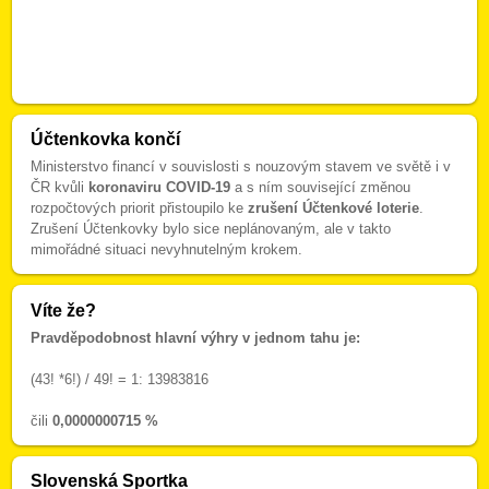
Účtenkovka končí
Ministerstvo financí v souvislosti s nouzovým stavem ve světě i v
ČR kvůli
koronaviru COVID-19
a s ním související změnou
rozpočtových priorit přistoupilo ke
zrušení Účtenkové loterie
.
Zrušení Účtenkovky bylo sice neplánovaným, ale v takto
mimořádné situaci nevyhnutelným krokem.
Víte že?
Pravděpodobnost hlavní výhry v jednom tahu je:
(43! *6!) / 49! = 1: 13983816
čili
0,0000000715 %
Slovenská Sportka