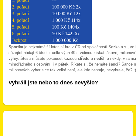
Sportka
je nejznámější loterijní hra v ČR od společnosti Sazka a.s., ve 
sázející hádají 6 čísel z celkových 49 s vidinou získat lákavé, milionov
výhry. Štěstí můžete pokoušet každou
středu
a
neděli
a někdy, v rámc
mimořádného slosování, i v
pátek
. Říkáte si, že nemáte šanci? Šance n
milionových výher sice tak velká není, ale kdo nehraje, nevyhraje, že? :
Vyhráli jste nebo to dnes nevyšlo?